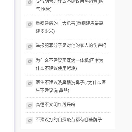
暖气明管为什么不建议用热熔管(暖
✪
气 明管)
重钢建房的十大危害(重钢建房最高
✪
建多少米)
举报犯罪分子是对他的家人的伤害吗
✪
，
为什么不建议买蒸烤一体机(国家为
✪
什么不建议使用烤箱)
医生不建议洗鼻器洗鼻子(7为什么医
✪
生不建议洗 鼻器)
高德不文明红线是啥
✪
不建议打的自费疫苗都有哪些牌子
✪