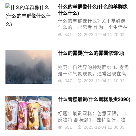
味的人来说，驱赶猫的气味可能
什么的羊群像什么(什么的羊群像
是一个不错的选择。但在驱赶猫
什么什么)
的同时，也要确保……
什么的羊群像什么? 关于羊群像
什么的一些思考 作为一个生活在
现代社会中的普通羊群,我们每天
541
2023-12-04 11:20:02
都在面对着各种各样的挑战和问
题。而作为羊群中的一个普通个
什么的雾霭(什么的雾霭修饰词)
体,我也曾思考过羊群像什么这个
问题。 羊群……
雾霭：自然界的神秘面纱 1. 雾霭
是一种气象现象，通常出现在高
海拔地区和山谷中。它是由水蒸
347
2023-12-04 11:10:02
气冷却形成的小水滴，这些水滴
聚集在一起形成雾霭。 2. 雾霭在
什么雪糕最贵(什么雪糕最贵2090)
自然界中具有神秘的美感，它能
让山峰、……
标题：最贵雪糕：创意无限，口
感独特 副标题1：独特设计，独
具匠心 这款雪糕的外形与普通雪
651
2023-12-04 11:00:03
糕有所不同，它的外形是心形设