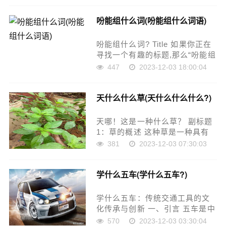
个甲念什么？ 这是一个有趣的问
吩能组什么词(吩能组什么词语)
题，让我们来探讨一下。 什么是
口加个甲？ 口……
吩能组什么词? Title 如果你正在
寻找一个有趣的标题,那么“吩能组
什么词”可能是一个不错的选择。
447
2023-12-03 18:00:04
这个标题具有创意和探索性,可以
激发人们的好奇心并启发新的想
天什么什么草(天什么什么什么?)
法。 Introduction……
天哪！这是一种什么草？ 副标题
1：草的概述 这种草是一种具有
特殊形态和结构的植物，其叶子
381
2023-12-03 07:30:03
通常呈现出羽状复叶的形态。它
的根系也比较发达，可以扎深入
学什么五车(学什么五车?)
土壤，寻找水分和营养。在中国
传统文化中，这种……
学什么五车：传统交通工具的文
化传承与创新 一、引言 五车是中
国古代传统交通工具的代表，包
570
2023-12-03 03:30:04