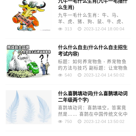
九牛一毛什么生肖(九牛一毛指什
日。8月1日，我们举行盛大的庆
么生肖)
祝活动，表……
九牛一毛什么生肖：牛、马、
羊、虎、猪、狗、鼠、牛、虎、
兔 九牛一毛什么生肖：牛、马、
313
2023-12-04 18:00:04
羊、虎、猪、狗、鼠、牛、虎、
兔 九牛一毛，形容数量非常少。
什么什么自主(什么什么自主招生
在十二生肖中，牛、马、羊、
考试内容)
虎、猪、狗、鼠、牛、……
标题：如何养宠物鱼 - 养宠物鱼
的方法与技巧 副标题：让宠物鱼
健康快乐地成长 一、养宠物鱼的
540
2023-12-04 14:50:02
基本方法 1. 鱼缸准备：选择合适
的鱼缸，大小，滤波器，加热器
什么喜鹊填动词(什么喜鹊填动词
等设备。 2. 鱼缸清洁：定期清
二年级两个字)
洁……
喜鹊填动词：喜鹊填空，答案竟
然是…… 喜鹊在中国传统文化中
有着吉祥、和谐的象征，因此，
750
2023-12-04 13:50:02
以喜鹊为主题，我们可以联想出
各种有趣的动词。而本文将向大