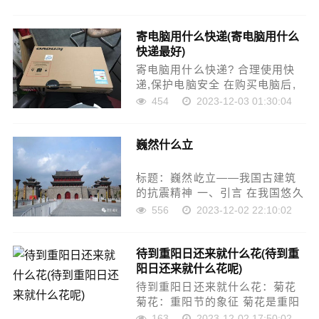
括牛车、战车、乘马车、肩舆和
滑车等。这些车型都具有悠久的
寄电脑用什么快递(寄电脑用什么
历史，是中国古代生产和生活的
快递最好)
重要组成部分。本……
寄电脑用什么快递? 合理使用快
递,保护电脑安全 在购买电脑后,
你可能需要将电脑快递送到其他
454
2023-12-03 01:30:04
地方。选择合适的快递公司非常
重要,因为它们可以提供安全和可
巍然什么立
靠的运输服务。 了解不同快递公
司的特点……
标题：巍然屹立——我国古建筑
的抗震精神 一、引言 在我国悠久
的历史中，古建筑作为中华民族
556
2023-12-02 22:10:02
优秀传统文化的代表，历经风
雨，传承至今。在古建筑的历史
待到重阳日还来就什么花(待到重
长河中，抗震精神始终贯穿其
阳日还来就什么花呢)
中。本文将结合百度经……
待到重阳日还来就什么花：菊花
菊花：重阳节的象征 菊花是重阳
节的代表花卉，象征着长寿、吉
163
2023-12-02 17:50:02