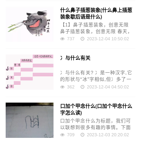
计，象征着爱情和幸福。雪糕里
什么鼻子插葱装象(什么鼻上插葱
面添加了巧克力颗粒和水果干等
装象歇后语是什么)
食材，使得口感更……
【1】鼻子插葱装象，创意无限
鼻子插葱装象，创意无限 春天，
万物复苏，正是踏青赏花的好时
737
2023-12-04 10:50:02
节。说到春天，我们不得不提一
个有趣的话题——鼻子插葱装
冫与什么有关
象。 这个话题来源于民间，流传
甚广。简单来说，……
冫与什么有关? 冫是一种汉字,它
的形状与“冰”字相似,但冫多了一
横,代表冰层下面的水。冫与冰有
362
2023-12-04 04:50:02
关,因为冫就是冰的意思。 冫还与
“水”有关。冫是水的另一种写法,
口加个甲念什么(口加个甲念什么
它的形状与“氵”字相似,代表
字怎么读)
水……
口加个甲念什么为标题，我们可
以联想到很多有趣的事情。下面
是一篇围绕这个主题的文章，按
709
2023-12-03 20:20:02
照百度经验的格式来编写。 口加