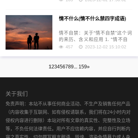
祥和团圆。在重阳节这个传统佳
节里，赏菊、品菊成为人们表达
情不什么(情不什么禁四字成语)
祝福和感恩的方式。菊花的花瓣
形状独特，颜色多……
情不自禁：关于“情不自禁”这个词
的来历、含义和应用 1. “情不自
禁”这个词的来历 “情不自禁”这个
457
2023-12-02 15:10:02
词最早源于《庄子·逍遥游》中的
一段描述：“情在心中，难以自
抑。君子引而不发，跃然纸上。”
1
2
3
4
5
6
7
8
9
... 159
»
……
关于我们
免责声明：本站不从事任何商业活动、不生产及销售任何产品
（内容收集于互联网、如有侵权请联系，我们将在24小时内对
侵权内容进行删除）本站对所有文章的真实性、完整性及立场
等，不负任何法律责任。用户不应信赖内容，并应自行判断内
容之真实性。切勿撰写粗言秽语、毁谤、渲染色情暴力或人身