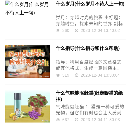
什么岁月(什么岁月不待人上一句)
家介绍一种有趣的动词填空游戏
——“喜鹊填动词”……
岁月：穿越时光的旅程 主标题：
穿越时空，探索未知的世界 副标
题：一场探索时间与空间之旅 在
360
2023-12-04 13:40:02
这个飞速发展的时代，我们时常
会感叹生活的美好和短暂。然
什么指导(什么指导和什么帮助)
而，在另一个层面上，时间似乎
变得更加抽象和难……
指导：利用百度经验的文章格式
或其他格式，生成一篇围绕主、
副标题的文章。每个段落必须用
319
2023-12-04 13:30:04
标签，并用序号标出，至少四个
段落，剩余文字用p标签。全文主
什么气味能驱赶猫(赶走野猫的绝
题词出现次数不能超过4次。 主
招)
标题：如何利用百……
气味能驱赶猫 1. 猫是一种可爱的
宠物，但它们有时也会让人感到
烦恼。其中之一就是它们的气
667
2023-12-04 11:30:03
味。对于那些喜欢清新、淡雅气