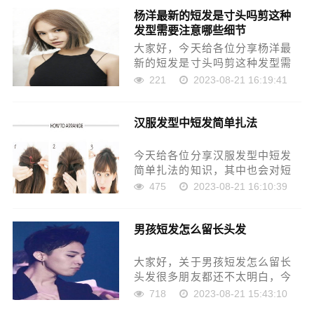
望对大家有所帮助。如果可以帮
杨洋最新的短发是寸头吗剪这种
助到大家，还望关注收藏下本
发型需要注意哪些细节
站，您的支持是我们最大的动
力，谢……
大家好，今天给各位分享杨洋最
新的短发是寸头吗剪这种发型需
要注意哪些细节的一些知识，其
221
2023-08-21 16:19:41
中也会对杨洋的短发要求怎么弄
好看进行解释，文章篇幅可能偏
汉服发型中短发简单扎法
长，如果能碰巧解决你现在面临
的问题，别忘了关注本站，现在
就……
今天给各位分享汉服发型中短发
简单扎法的知识，其中也会对短
发古装发型怎么弄好看女进行解
475
2023-08-21 16:10:39
释，如果能碰巧解决你现在面临
的问题，别忘了关注本站，现在
男孩短发怎么留长头发
开始吧！本文目录汉服发型中短
发简单扎法齐肩短发穿汉服怎么
扎……
大家好，关于男孩短发怎么留长
头发很多朋友都还不太明白，今
天小编就来为大家分享关于男孩
718
2023-08-21 15:43:10
短发长长了怎么弄好看的知识，