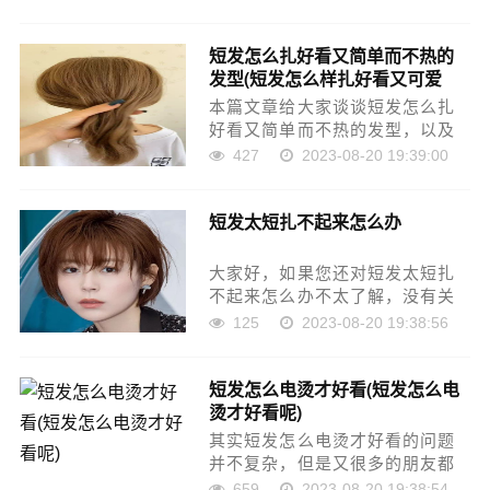
今天就由小编来为大家分享，希
望可以帮助到大家，下面一起来
短发怎么扎好看又简单而不热的
看看吧！本文目录丸子烫发哪种
发型(短发怎么样扎好看又可爱
染色最漂亮皮肤较白，齐肩短
2021)
发，……
本篇文章给大家谈谈短发怎么扎
好看又简单而不热的发型，以及
短发又少又简单怎么弄好看对应
427
2023-08-20 19:39:00
的知识点，文章可能有点长，但
是希望大家可以阅读完，增长自
短发太短扎不起来怎么办
己的知识，最重要的是希望对各
位有所帮助，可以解决了您的问
题……
大家好，如果您还对短发太短扎
不起来怎么办不太了解，没有关
系，今天就由本站为大家分享短
125
2023-08-20 19:38:56
发太短扎不起来怎么办的知识，
包括女生短发扎不起来怎么弄好
短发怎么电烫才好看(短发怎么电
看的问题都会给大家分析到，还
烫才好看呢)
望可以解决大家的问题，下面我
们……
其实短发怎么电烫才好看的问题
并不复杂，但是又很多的朋友都
不太了解短发锡纸烫怎么弄好看
659
2023-08-20 19:38:54