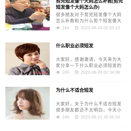
剪完短发像个大妈怎么补救(剪完
太清楚的话可以看看本篇文章，
短发像个大妈怎么办)
相信很大概率可以解决……
很多朋友对于剪完短发像个大妈
怎么补救和为什么剪个短发像大
妈不太懂，今天就由小编来为大
164
2023-08-24 05:03:13
家分享，希望可以帮助到大家，
下面一起来看看吧！本文目录短
什么职业必须短发
发被剪得像大妈，怎么办剪完短
发像个大妈怎么补救为什么别人
的……
大家好，感谢邀请，今天来为大
家分享一下什么职业必须短发的
问题，以及和冷知识什么人适合
285
2023-08-24 02:34:08
剪短发的一些困惑，大家要是还
不太明白的话，也没有关系，因
为什么不适合短发
为接下来将为大家分享，希望可
以帮助到大家，解决大……
大家好，关于为什么不适合短发
很多朋友都还不太明白，今天小
编就来为大家分享关于短于几厘
248
2023-08-21 20:56:54
米不建议剪短发的知识，希望对
各位有所帮助！本文目录为什么