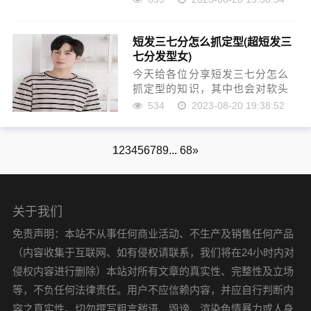
图片，因此呢，今天小编就来为
大家分享短发怎么电烫才好看的
短发三七分怎么抓定型(超短发三
一些知识，希望可以帮助到大
七分发型女)
家，下面我们一起来看看这个问
题的……
今天给各位分享短发三七分怎么
抓定型的知识，其中也会对软头
发三七分怎么弄好看进行解释，
534
2023-08-20 19:38:52
如果能碰巧解决你现在面临的问
题，别忘了关注本站，现在开始
吧！本文目录男生发质软发际线
1
2
3
4
5
6
7
8
9
... 68
»
高，该留什么样的发型头发三七
分……
关于我们
免责声明：本站不从事任何商业活动、不生产及销售任何产品
（内容收集于互联网、如有侵权请联系，我们将在24小时内对
侵权内容进行删除）本站对所有文章的真实性、完整性及立场
等，不负任何法律责任。用户不应信赖内容，并应自行判断内
容之真实性。切勿撰写粗言秽语、毁谤、渲染色情暴力或人身