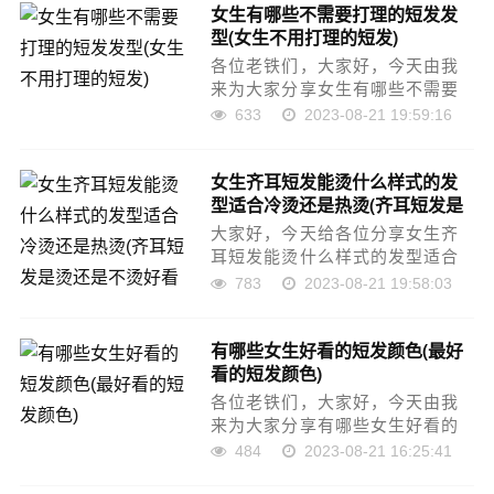
女生有哪些不需要打理的短发发
理发店不让我剪短发为什么不适
型(女生不用打理的短发)
合短发理发9mm短还是6mm
短……
各位老铁们，大家好，今天由我
来为大家分享女生有哪些不需要
打理的短发发型，以及不建议种
633
2023-08-21 19:59:16
头发怎么办图片的相关问题知
识，希望对大家有所帮助。如果
女生齐耳短发能烫什么样式的发
可以帮助到大家，还望关注收藏
型适合冷烫还是热烫(齐耳短发是
下本站，您的支持是我们最大的
烫还是不烫好看呢?)
动力……
大家好，今天给各位分享女生齐
耳短发能烫什么样式的发型适合
冷烫还是热烫的一些知识，其中
783
2023-08-21 19:58:03
也会对女生不建议的烫发发型是
什么进行解释，文章篇幅可能偏
有哪些女生好看的短发颜色(最好
长，如果能碰巧解决你现在面临
看的短发颜色)
的问题，别忘了关注本站，现在
就……
各位老铁们，大家好，今天由我
来为大家分享有哪些女生好看的
短发颜色，以及蓝头发怎么弄好
484
2023-08-21 16:25:41
看图片女生的相关问题知识，希