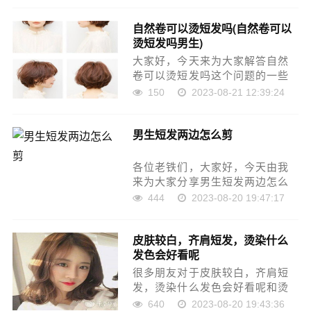
帮助。如果可以帮助到大家，还
自然卷可以烫短发吗(自然卷可以
望关注收藏下本站，您的支持是
烫短发吗男生)
我们最大的动力，谢谢大家了
哈，……
大家好，今天来为大家解答自然
卷可以烫短发吗这个问题的一些
问题点，包括短发建不建议烫卷
150
2023-08-21 12:39:24
发型女也一样很多人还不知道，
因此呢，今天就来为大家分析分
男生短发两边怎么剪
析，现在让我们一起来看看吧！
如果解决了您的问题，还望您关
注……
各位老铁们，大家好，今天由我
来为大家分享男生短发两边怎么
剪，以及短发两侧怎么弄好看男
444
2023-08-20 19:47:17
孩的相关问题知识，希望对大家
有所帮助。如果可以帮助到大
皮肤较白，齐肩短发，烫染什么
家，还望关注收藏下本站，您的
发色会好看呢
支持是我们最大的动力，谢谢大
家了……
很多朋友对于皮肤较白，齐肩短
发，烫染什么发色会好看呢和烫
发显白特效怎么弄好看不太懂，
640
2023-08-20 19:43:36