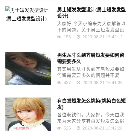
希望对各位有所帮助！本文目录
男士短发发型设计(男士短发发型
平头短发想留长怎么剪男生从短
设计)
发留长发过渡怎样修剪短发怎么
在……
大家好,今天小编来为大家解答以
下的问题，关于男士短发发型设
计，帅哥短发怎么弄好看图片这
153
2023-08-21 15:42:12
个很多人还不知道，现在让我们
一起来看看吧！本文目录男士短
男生从寸头到齐肩短发要如何留
发发型设计戴眼镜的男生剪怎样
需要要多久
的短发好看脸长的男人短发适
合……
其实男生从寸头到齐肩短发要如
何留需要要多久的问题并不复
杂，但是又很多的朋友都不太了
437
2023-08-21 15:41:35
解齐肩头发该怎么弄好看男，因
此呢，今天小编就来为大家分享
有白发短发怎么挑染(挑染白色短
男生从寸头到齐肩短发要如何留
发)
需要要多久的一些知识，希望可
以帮……
各位老铁们，大家好，今天由我
来为大家分享有白发短发怎么挑
染，以及女生短发建议染色不的
525
2023-08-21 13:42:28
相关问题知识，希望对大家有所