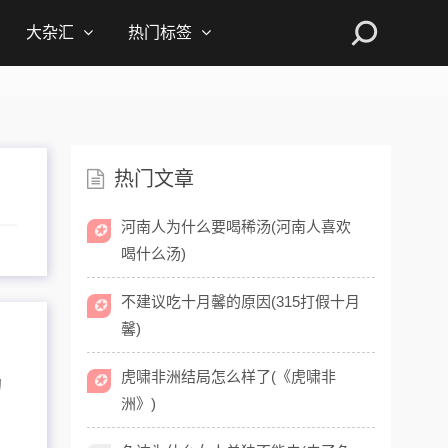
大杂汇
热门标签
热门文章
河南人为什么要喝稀汤(河南人喜欢
✪
喝什么汤)
不建议吃十月馨的原因(315打假十月
✪
馨)
虎啸非洲结局怎么样了(《虎啸非
✪
的
洲》)
，
…