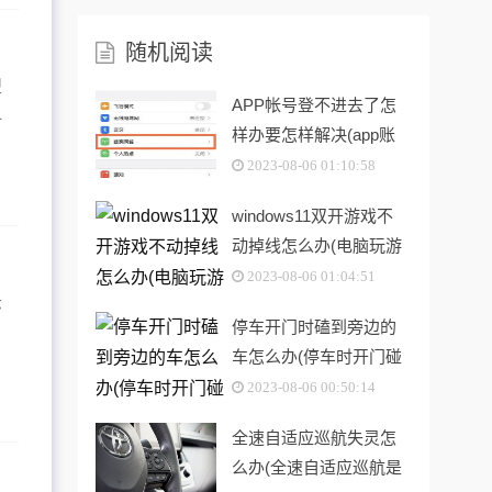
随机阅读
型
APP帐号登不进去了怎
一
样办要怎样解决(app账
…
号登不上)
2023-08-06 01:10:58
windows11双开游戏不
动掉线怎么办(电脑玩游
戏双开就掉线)
2023-08-06 01:04:51
示
停车开门时磕到旁边的
车怎么办(停车时开门碰
…
伤行人怎么办?)
2023-08-06 00:50:14
全速自适应巡航失灵怎
么办(全速自适应巡航是