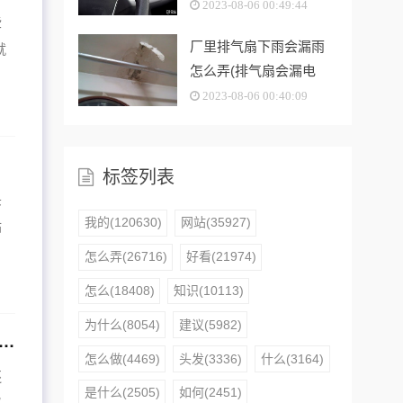
哪个按键)
2023-08-06 00:49:44
些
厂里排气扇下雨会漏雨
就
怎么弄(排气扇会漏电
吗)
2023-08-06 00:40:09
标签列表
头
我的(120630)
网站(35927)
站
，
怎么弄(26716)
好看(21974)
怎么(18408)
知识(10113)
为什么(8054)
建议(5982)
的发型能烫出来吗，能做成永久性的吗(大波浪发型是烫出来的吗)
怎么做(4469)
头发(3336)
什么(3164)
还
是什么(2505)
如何(2451)