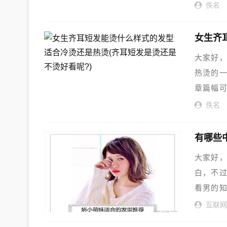
的动力
佚名
大家好
热烫的
章篇幅
现在就
佚名
有哪些
大家好
白，不
看男的
解决您
互联