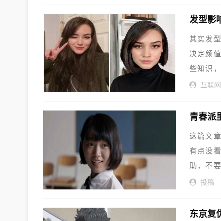
发型影
其实发
决定颜
些知识
互联
青春派
这篇文
有点没看
助，不
投稿
东京复