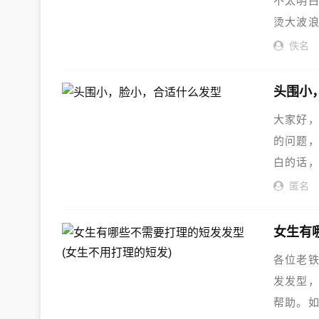
不太明
烫大波
可以解
佚名
头围小
大家好
的问题
白的话
解决大
匿名
女生有
各位老
发发型
帮助。