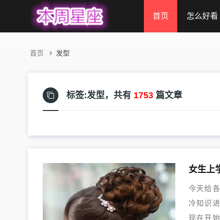
首页
怎么好看
首页
发型
标签:发型，
共有
1753
篇文章
女生上
今天给
冷知识
现在开