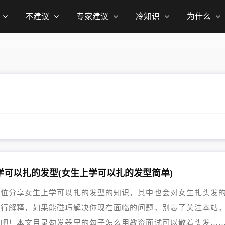
不建议
专家建议
冷知识
为什么
学可以扎的发型(女生上学可以扎的发型简单)
各位分享女生上学可以扎的发型的知识，其中也会对女生扎头发
进行解释，如果能碰巧解决你现在面临的问题，别忘了关注本站
始吧！本文目录勾发器里的勾子怎么用教资面试可以散着头发…