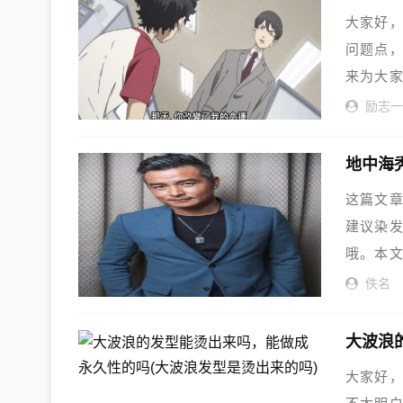
大家好
问题点，
来为大
励志
地中海
这篇文
建议染
哦。本
适合留
佚名
大家好