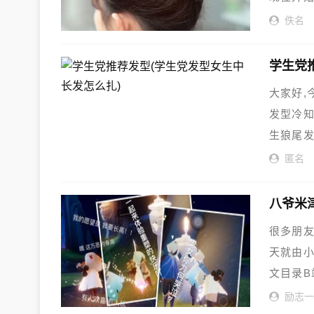
佚名
学生党
大家好,
发型冷
生狼尾
匿名
八爷米
很多朋
天就由
文目录B
励志