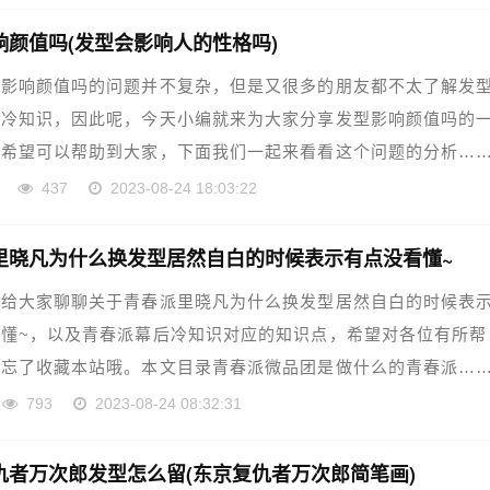
响颜值吗(发型会影响人的性格吗)
型影响颜值吗的问题并不复杂，但是又很多的朋友都不太了解发
值冷知识，因此呢，今天小编就来为大家分享发型影响颜值吗的
，希望可以帮助到大家，下面我们一起来看看这个问题的分析…
网
437
2023-08-24 18:03:22
里晓凡为什么换发型居然自白的时候表示有点没看懂~
章给大家聊聊关于青春派里晓凡为什么换发型居然自白的时候表
懂~，以及青春派幕后冷知识对应的知识点，希望对各位有所帮
要忘了收藏本站哦。本文目录青春派微品团是做什么的青春派…
793
2023-08-24 08:32:31
仇者万次郎发型怎么留(东京复仇者万次郎简笔画)