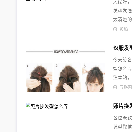
大家好
发盘发
太清楚
我们就
投稿
汉服发
今天给
型怎么
注本站
怎么扎
互联
照片换
各位老
发型微