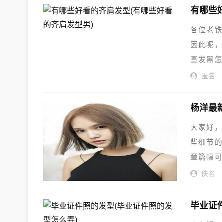
有哪些
各位老
因此呢
直发黑
惑，下
匿名
杨洋最
大家好
些细节
章篇幅
现在就
佚名
毕业证