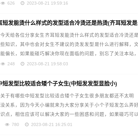
……
626
2023-08-21 19:59:16
女生齐
，今天给各位分享女生齐耳短发能烫什么样式的发型适合冷烫还
一些知识，其中也会对女生不建议的烫发发型是什么进行解释，
可能偏长，如果能碰巧解决你现在面临的问题，别忘了关注本站
……
248
2023-08-21 19:58:03
中短发型比较适合矮个子女生(中短发发型显脸小)
，关于有哪些中短发型比较适合矮个子女生很多朋友都还不太明
过没关系，因为今天小编就来为大家分享关于小个子短发怎么弄
知识点，相信应该可以解决大家的一些困惑和问题，如果碰巧可
的……
网
780
2023-08-21 16:25:01