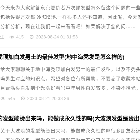
，今天来为大家解答东京复仇者万次郎发型怎么留这个问题的一
包括佐野万次郎 冷知识也一样很多人还不知道，因此呢，今天
家分析分析，现在让我们一起来看看吧！如果解决了您的问……
一生
415
2023-08-24 01:31:53
秃顶加白发男士的最佳发型(地中海秃发是怎么样的)
章给大家聊聊关于地中海秃顶加白发男士的最佳发型，以及不秃
发吗男生对应的知识点，希望对各位有所帮助，不要忘了收藏本
文目录满头白发剃个光头好看吗中年男性白发较多，不染不推光
……
545
2023-08-21 20:33:26
大波浪
，关于大波浪的发型能烫出来吗，能做成永久性的吗很多朋友都