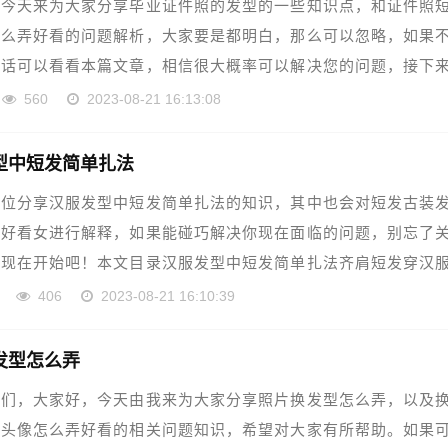
，今天来为大家分享毕业证件照的发型的一些知识点，和证件照
怎么弄好看的问题解析，大家要是都明白，那么可以忽略，如果
的话可以看看本篇文章，相信很大概率可以解决您的问题，接下
……
560
2023-08-21 16:13:08
型中短发简单扎法
各位分享汉服发型中短发简单扎法的知识，其中也会对短发古装
弄好看女进行解释，如果能碰巧解决你现在面临的问题，别忘了
，现在开始吧！本文目录汉服发型中短发简单扎法齐肩短发穿汉
……
网
406
2023-08-21 16:10:39
发型怎么弄
铁们，大家好，今天由我来为大家分享照片换发型怎么弄，以及
信头像怎么弄好看的相关问题知识，希望对大家有所帮助。如果