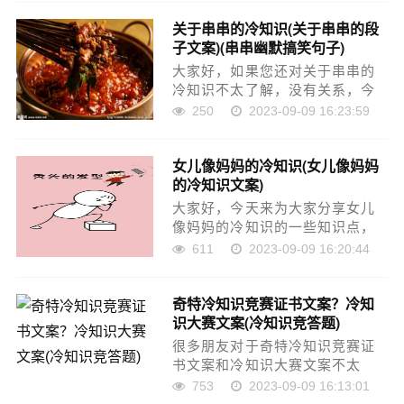
碰巧解决你现在面临的问题，别
关于串串的冷知识(关于串串的段
忘了关注本站，现在就马上开始
子文案)(串串幽默搞笑句子)
吧！本文目录趣……
大家好，如果您还对关于串串的
冷知识不太了解，没有关系，今
天就由本站为大家分享关于串串
250
2023-09-09 16:23:59
的冷知识的知识，包括关于串串
的段子文案的问题都会给大家分
女儿像妈妈的冷知识(女儿像妈妈
析到，还望可以解决大家的问
的冷知识文案)
题，下面我们就开始吧！……
大家好，今天来为大家分享女儿
像妈妈的冷知识的一些知识点，
和女儿像妈妈的冷知识文案的问
611
2023-09-09 16:20:44
题解析，大家要是都明白，那么
可以忽略，如果不太清楚的话可
奇特冷知识竞赛证书文案？冷知
以看看本篇文章，相信很大概率
识大赛文案(冷知识竞答题)
可以解决您的问题，接……
很多朋友对于奇特冷知识竞赛证
书文案和冷知识大赛文案不太
懂，今天就由小编来为大家分
753
2023-09-09 16:13:01
享，希望可以帮助到大家，下面