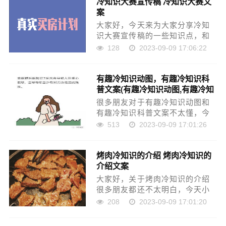
冷知识大赛宣传稿 冷知识大赛文
志男人励志的话致自己正能量男
案
性成长励志话题三十多岁……
大家好，今天来为大家分享冷知
识大赛宣传稿的一些知识点，和
冷知识大赛文案的问题解析，大
128
2023-09-09 17:06:22
家要是都明白，那么可以忽略，
如果不太清楚的话可以看看本篇
有趣冷知识动图，有趣冷知识科
文章，相信很大概率可以解决您
普文案(有趣冷知识动图,有趣冷知
的问题，接下来我们就……
识科普文案怎么做)
很多朋友对于有趣冷知识动图和
有趣冷知识科普文案不太懂，今
天就由小编来为大家分享，希望
513
2023-09-09 17:01:26
可以帮助到大家，下面一起来看
看吧！本文目录有什么有趣的冷
烤肉冷知识的介绍 烤肉冷知识的
知识有哪些有趣的冷知识有趣的
介绍文案
冷知识1，被拒绝时心……
大家好，关于烤肉冷知识的介绍
很多朋友都还不太明白，今天小
编就来为大家分享关于烤肉冷知
208
2023-09-09 17:01:20
识的介绍文案的知识，希望对各
位有所帮助！本文目录韩式烤肉