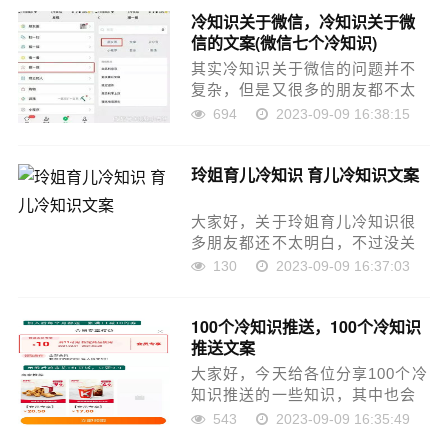
就来为大家分析分析，现在让我
冷知识关于微信，冷知识关于微
们一起来看看吧！如果解决了您
信的文案(微信七个冷知识)
的问题，还望您关注下本……
其实冷知识关于微信的问题并不
复杂，但是又很多的朋友都不太
了解冷知识关于微信的文案，因
694
2023-09-09 16:38:15
此呢，今天小编就来为大家分享
冷知识关于微信的一些知识，希
玲姐育儿冷知识 育儿冷知识文案
望可以帮助到大家，下面我们一
起来看看这个问题的分……
大家好，关于玲姐育儿冷知识很
多朋友都还不太明白，不过没关
系，因为今天小编就来为大家分
130
2023-09-09 16:37:03
享关于育儿冷知识文案的知识
点，相信应该可以解决大家的一
100个冷知识推送，100个冷知识
些困惑和问题，如果碰巧可以解
推送文案
决您的问题，还望关注下……
大家好，今天给各位分享100个冷
知识推送的一些知识，其中也会
对100个冷知识推送文案进行解
543
2023-09-09 16:35:49
释，文章篇幅可能偏长，如果能