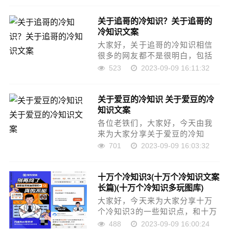
一起来看看吧！本文目录证书文
关于追哥的冷知识？关于追哥的
案短句干净竞赛奖状文案知识竞
冷知识文案
赛的荣誉证书怎么写知识竞……
大家好，关于追哥的冷知识相信
很多的网友都不是很明白，包括
关于追哥的冷知识文案也是一
523
2023-09-09 16:11:32
样，不过没有关系，接下来就来
为大家分享关于关于追哥的冷知
关于爱豆的冷知识 关于爱豆的冷
识和关于追哥的冷知识文案的一
知识文案
些知识点，大家可以关注……
各位老铁们，大家好，今天由我
来为大家分享关于爱豆的冷知
识，以及关于爱豆的冷知识文案
701
2023-09-09 16:03:32
的相关问题知识，希望对大家有
所帮助。如果可以帮助到大家，
十万个冷知识3(十万个冷知识文案
还望关注收藏下本站，您的支持
长篇)(十万个冷知识多玩图库)
是我们最大的动力，谢谢……
大家好，今天来为大家分享十万
个冷知识3的一些知识点，和十万
个冷知识文案长篇的问题解析，
488
2023-09-09 16:00:24