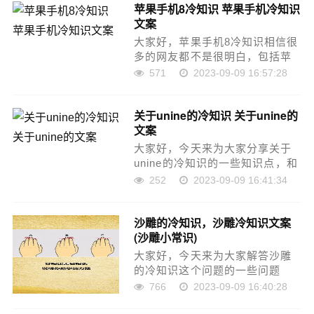
苹果手机8冷知识 苹果手机冷知识
的基本知识烤肉方法与技巧第一
文案
次吃烤肉应该注意什么……
大家好，苹果手机8冷知识相信很
多的网友都不是很明白，包括苹
果手机冷知识文案也是一样，不
571
2023-09-09 16:57:28
过没有关系，接下来就来为大家
分享关于苹果手机8冷知识和苹果
关于unine的冷知识 关于unine的
手机冷知识文案的一些知识点，
文案
大家可以关注收藏……
大家好，今天来为大家分享关于
unine的冷知识的一些知识点，和
关于unine的文案的问题解析，大
252
2023-09-09 16:41:34
家要是都明白，那么可以忽略，
如果不太清楚的话可以看看本篇
沙雕的冷知识，沙雕冷知识文案
文章，相信很大概率可以解决您
(沙雕小常识)
的问题，……
大家好，今天来为大家解答沙雕
的冷知识这个问题的一些问题
点，包括沙雕冷知识文案也一样
766
2023-09-09 16:40:28
很多人还不知道，因此呢，今天