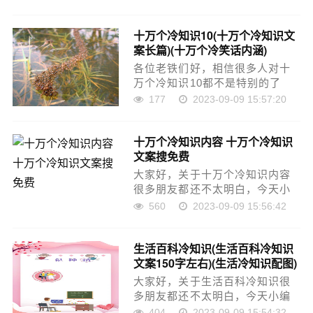
大家要是都明白，那么可以忽
略，如果不太清楚的话可以看看
十万个冷知识10(十万个冷知识文
本篇文章，相信很大概率可以解
案长篇)(十万个冷笑话内涵)
决您的问题，接下来我……
各位老铁们好，相信很多人对十
万个冷知识10都不是特别的了
解，因此呢，今天就来为大家分
177
2023-09-09 15:57:20
享下关于十万个冷知识10以及十
万个冷知识文案长篇的问题知
十万个冷知识内容 十万个冷知识
识，还望可以帮助大家，解决大
文案搜免费
家的一些困惑，下面一……
大家好，关于十万个冷知识内容
很多朋友都还不太明白，今天小
编就来为大家分享关于十万个冷
560
2023-09-09 15:56:42
知识文案搜免费的知识，希望对
各位有所帮助！本文目录10个冷
生活百科冷知识(生活百科冷知识
知识冷知识常识十万个为什么 最
文案150字左右)(生活冷知识配图)
冷门的知识十万个……
大家好，关于生活百科冷知识很
多朋友都还不太明白，今天小编
就来为大家分享关于生活百科冷
404
2023-09-09 15:54:32