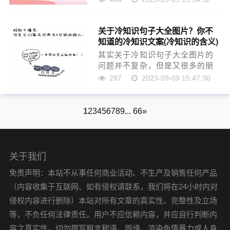
知识文案150字左右的知识，希望
对各位有所帮助！本文目录生活
关于冷知识句子大全图片？你不
经典冷知识冷天生活冷知识冬天
知道的冷知识文案(冷知识的含义)
生活冷知识生活冷……
其实关于冷知识句子大全图片的
问题并不复杂，但是又很多的朋
友都不太了解你不知道的冷知识
287
2023-09-09 15:47:30
文案，因此呢，今天小编就来为
大家分享关于冷知识句子大全图
片的一些知识，希望可以帮助到
1
2
3
4
5
6
7
8
9
... 66
»
大家，下面我们一起来……
关于我们
免责声明：本站不从事任何商业活动、不生产及销售任何产品
（内容收集于互联网、如有侵权请联系，我们将在24小时内对
侵权内容进行删除）本站对所有文章的真实性、完整性及立场
等，不负任何法律责任。用户不应信赖内容，并应自行判断内
容之真实性。切勿撰写粗言秽语、毁谤、渲染色情暴力或人身