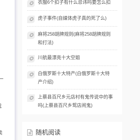
衣服6个扣子有什么忌讳吗要怎么扣
✪
虎子事件(自媒体虎子真的死了么)
✪
麻将258胡牌规则(麻将258胡牌规则
✪
和打法)
川航最漂亮十大空姐
✪
白俄罗斯十大特产(白俄罗斯十大特
✪
一
产介绍)
上蔡县百尺乡元店村有鬼传说中的事
✪
吗(上蔡县百尺乡鸳店闹鬼)
我
随机阅读
卖