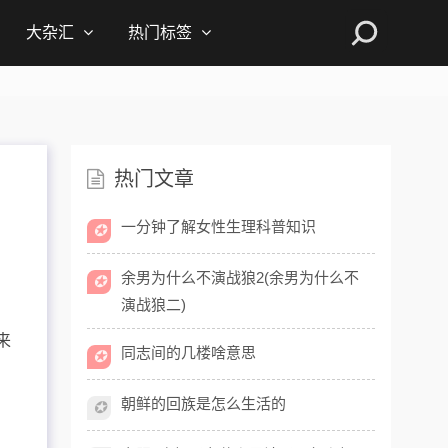
大杂汇
热门标签
热门文章
一分钟了解女性生理科普知识
✪
余男为什么不演战狼2(余男为什么不
✪
演战狼二)
，
来
同志间的几楼啥意思
✪
朝鲜的回族是怎么生活的
✪