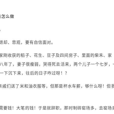
该怎么做
。
退却、悲观，要有自信面对。
家刚收获的稻子、花生、豆子及四间房子、里面的柴禾、家
八年了，妻子很瘦弱，哭得死去活来，两个儿子一个七岁，
一下沉下来，往后的日子咋过呀！？
，亲戚们送了米和油衣服等，但那是杯水车薪，够什么呀！但
需要钱！大笔的钱！于是就辞职，那时制砖窑场多，去窑场