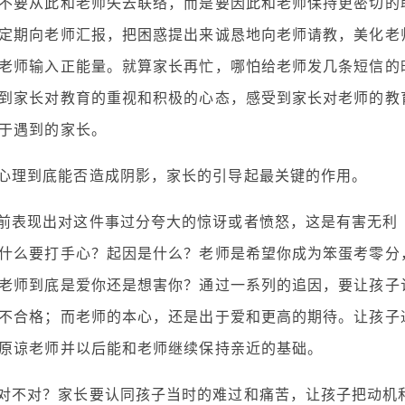
不要从此和老师失去联络，而是要因此和老师保持更密切的
定期向老师汇报，把困惑提出来诚恳地向老师请教，美化老
老师输入正能量。就算家长再忙，哪怕给老师发几条短信的
到家长对教育的重视和积极的心态，感受到家长对老师的教
于遇到的家长。
心理到底能否造成阴影，家长的引导起最关键的作用。
前表现出对这件事过分夸大的惊讶或者愤怒，这是有害无利
什么要打手心？起因是什么？老师是希望你成为笨蛋考零分
老师到底是爱你还是想害你？通过一系列的追因，要让孩子
不合格；而老师的本心，还是出于爱和更高的期待。让孩子
原谅老师并以后能和老师继续保持亲近的基础。
对不对？家长要认同孩子当时的难过和痛苦，让孩子把动机